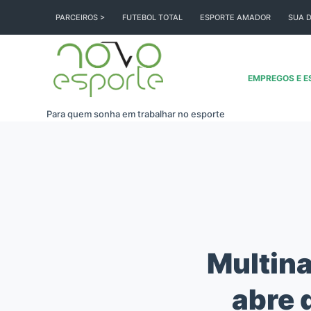
Pular
PARCEIROS >
FUTEBOL TOTAL
ESPORTE AMADOR
SUA D
para
o
conteúdo
EMPREGOS E E
Para quem sonha em trabalhar no esporte
Multina
abre 