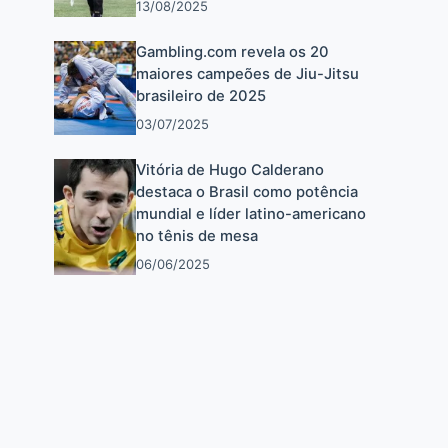
13/08/2025
Gambling.com revela os 20
maiores campeões de Jiu-Jitsu
brasileiro de 2025
03/07/2025
Vitória de Hugo Calderano
destaca o Brasil como potência
mundial e líder latino-americano
no tênis de mesa
06/06/2025