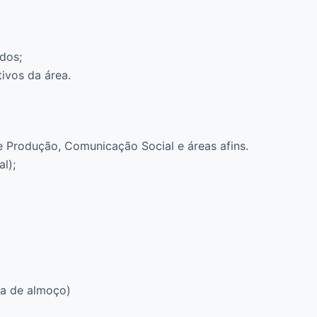
ados;
ivos da área.
e Produção, Comunicação Social e áreas afins.
l);
ora de almoço)