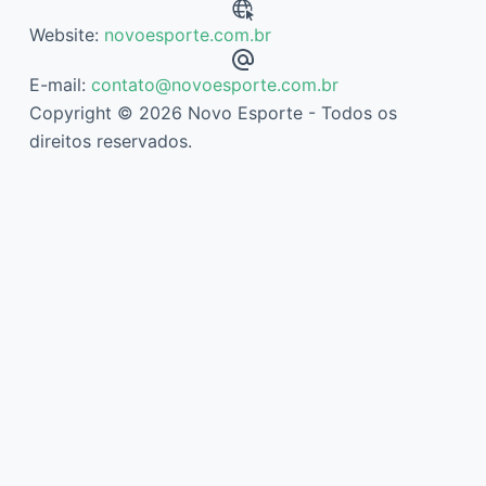
Website:
novoesporte.com.br
E-mail:
contato@novoesporte.com.br
Copyright © 2026 Novo Esporte - Todos os
direitos reservados.
Descubra mais sobre Novo Esporte
Assine agora mesmo para continuar lendo e ter acesso ao
arquivo completo.
Digite
seu
e-
mail…
Assinar