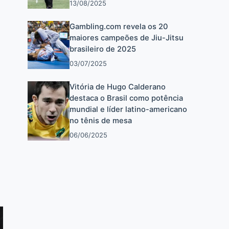
13/08/2025
Gambling.com revela os 20
maiores campeões de Jiu-Jitsu
brasileiro de 2025
03/07/2025
Vitória de Hugo Calderano
destaca o Brasil como potência
mundial e líder latino-americano
no tênis de mesa
06/06/2025