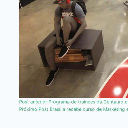
Post
anterior
Programa de trainees da Centauro e
Próximo
Post
Brasília recebe curso de Marketing 