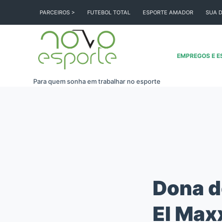
Pular
PARCEIROS >
FUTEBOL TOTAL
ESPORTE AMADOR
SUA D
para
o
conteúdo
EMPREGOS E E
Para quem sonha em trabalhar no esporte
Dona d
EI Max