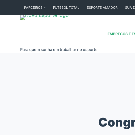
Pular
PARCEIROS >
FUTEBOL TOTAL
ESPORTE AMADOR
SUA D
para
o
conteúdo
EMPREGOS E E
Para quem sonha em trabalhar no esporte
Congre