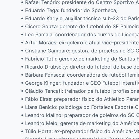
• Rafael Tenório: presidente do Centro Sportivo 
• Eduardo Tega: fundador do Sportheca;
• Eduardo Karlyle: auxiliar técnico sub-23 do Pari
• Cícero Souza: gerente de futebol do SE Palmeir
• Leo Samaja: coordenador dos cursos de Licen
• Artur Moraes: ex-goleiro e atual vice-president
• Cristiane Gambaré: gestora de projetos no SC C
• Fabrício Toth: gerente de marketing do Santos 
• Ricardo Drubscky: diretor do futebol de base d
• Bárbara Fonseca: coordenadora de futebol femi
• George Klinger: fundador e CEO Futebol Interati
• Cláudio Tencati: treinador de futebol profissiona
• Fábio Eiras: preparador físico do Athletico Para
• Liana Benício: psicóloga do Fortaleza Esporte C
• Leandro Idalino: preparador de goleiros do SC C
• Leandro Melo: gerente de marketing do América
• Túlio Horta: ex-preparador físico do América-M