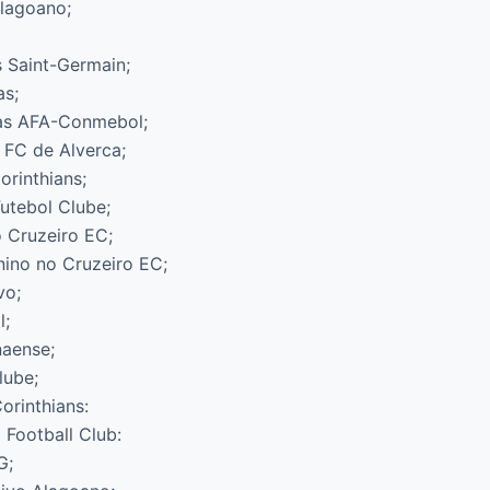
Alagoano;
s Saint-Germain;
as;
ças AFA-Conmebol;
e FC de Alverca;
orinthians;
Futebol Clube;
o Cruzeiro EC;
nino no Cruzeiro EC;
vo;
l;
naense;
lube;
orinthians:
 Football Club:
G;