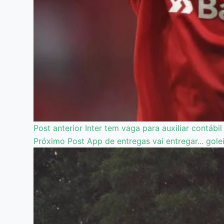
Post
anterior
Inter tem vaga para auxiliar contábi
Próximo
Post
App de entregas vai entregar... gole