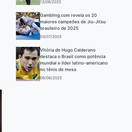
13/08/2025
Gambling.com revela os 20
maiores campeões de Jiu-Jitsu
brasileiro de 2025
03/07/2025
Vitória de Hugo Calderano
destaca o Brasil como potência
mundial e líder latino-americano
no tênis de mesa
06/06/2025