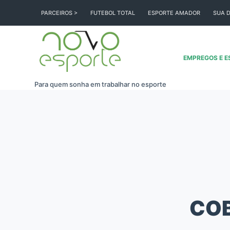
Pular
PARCEIROS >
FUTEBOL TOTAL
ESPORTE AMADOR
SUA D
para
o
conteúdo
EMPREGOS E E
Para quem sonha em trabalhar no esporte
COB