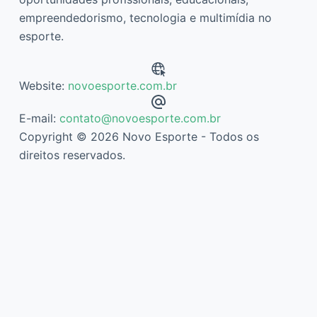
empreendedorismo, tecnologia e multimídia no
esporte.
Website:
novoesporte.com.br
E-mail:
contato@novoesporte.com.br
Copyright © 2026 Novo Esporte - Todos os
direitos reservados.
Descubra mais sobre Novo Esporte
Assine agora mesmo para continuar lendo e ter acesso ao
arquivo completo.
Digite
seu
e-