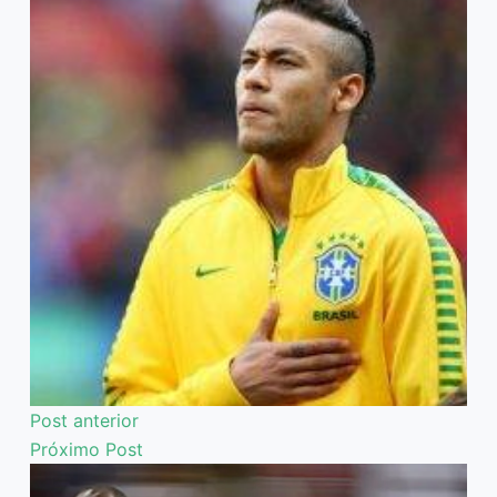
Post
anterior
Próximo
Post