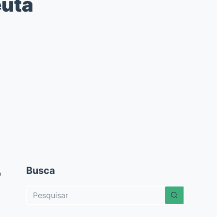
euta
Busca
o
Sem
resultados