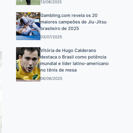
13/08/2025
Gambling.com revela os 20
maiores campeões de Jiu-Jitsu
brasileiro de 2025
03/07/2025
Vitória de Hugo Calderano
destaca o Brasil como potência
mundial e líder latino-americano
no tênis de mesa
06/06/2025