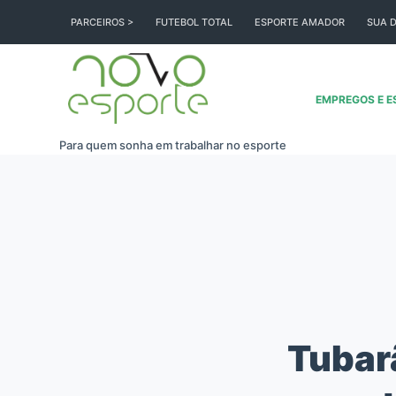
Pular
PARCEIROS >
FUTEBOL TOTAL
ESPORTE AMADOR
SUA D
para
o
conteúdo
EMPREGOS E E
Para quem sonha em trabalhar no esporte
Tubar