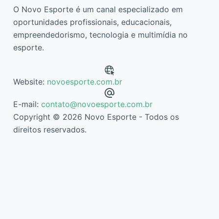
O Novo Esporte é um canal especializado em
oportunidades profissionais, educacionais,
empreendedorismo, tecnologia e multimídia no
esporte.
Website:
novoesporte.com.br
E-mail:
contato@novoesporte.com.br
Copyright © 2026 Novo Esporte - Todos os
direitos reservados.
Descubra mais sobre Novo Esporte
Assine agora mesmo para continuar lendo e ter acesso ao
arquivo completo.
Digite