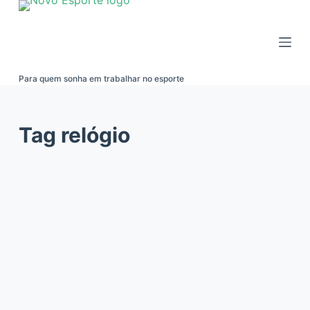
Pular
para
o
conteúdo
Para quem sonha em trabalhar no esporte
Tag
relógio
TECNOLOGIA E EQUIPAMENTOS