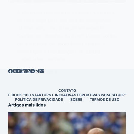
A Globosat publicou no Linkedin o anúncio
de uma vaga para analista de inteligência
de mercado, com atuação em esporte.
Confira os “desafios da área”: Liderar rotina
de atividades de apoio fundamentais a
construção e manutenção de cultura
corporativa centrada…
EDITOR
05/11/2018
CONTATO
E-BOOK “100 STARTUPS E INICIATIVAS ESPORTIVAS PARA SEGUIR”
POLÍTICA DE PRIVACIDADE
SOBRE
TERMOS DE USO
Artigos mais lidos