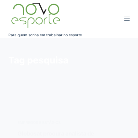
Pular
para
o
conteúdo
Para quem sonha em trabalhar no esporte
Tag
pesquisa
EMPREGOS E ESTÁGIOS
Globosat procura analista de