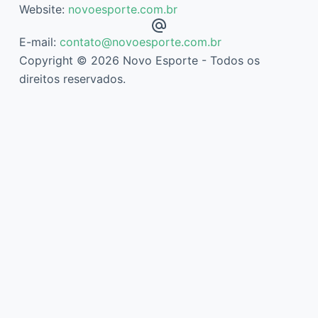
Website:
novoesporte.com.br
E-mail:
contato@novoesporte.com.br
Copyright © 2026 Novo Esporte - Todos os
direitos reservados.
Descubra mais sobre Novo Esporte
Assine agora mesmo para continuar lendo e ter acesso ao
arquivo completo.
Digite
seu
e-
mail…
Assinar
Continue reading