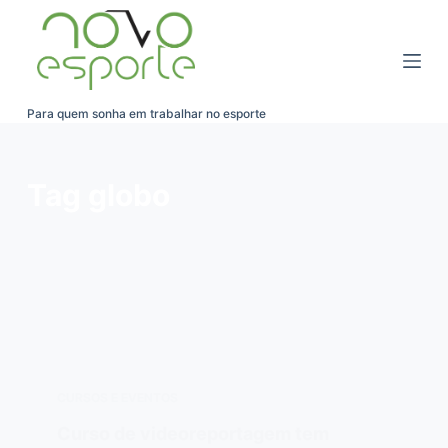
Pular
para
o
conteúdo
Para quem sonha em trabalhar no esporte
Tag
globo
CURSOS E EVENTOS
Curso de videoreportagem tem