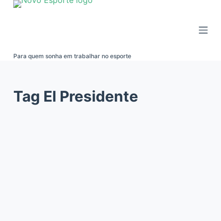
Pular
para
o
conteúdo
Para quem sonha em trabalhar no esporte
Tag
El Presidente
LITERATURA E MULTIMÍDIA