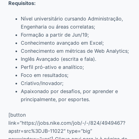
Requisitos:
Nível universitário cursando Administração,
Engenharia ou áreas correlatas;
Formação a partir de Jun/19;
Conhecimento avançado em Excel;
Conhecimento em métricas de Web Analytics;
Inglês Avançado (escrita e fala).
Perfil pró-ativo e analítico;
Foco em resultados;
Criativo/Inovador;
Apaixonado por desafios, por aprender e
principalmente, por esportes.
[button
link=”https://jobs.nike.com/job/-/-/824/4949467?
apstr=src%3DJB-11022″ type=”big”
newwindow=”yes”] Clique aqui para ir à página do