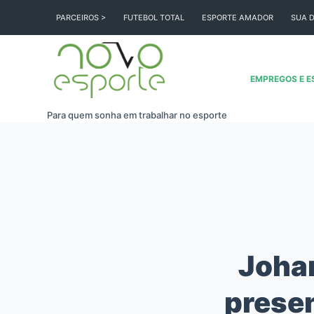
Pular
PARCEIROS >
FUTEBOL TOTAL
ESPORTE AMADOR
SUA D
para
o
conteúdo
EMPREGOS E E
Para quem sonha em trabalhar no esporte
Johan
presen