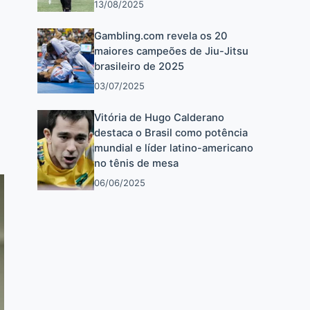
13/08/2025
Gambling.com revela os 20
maiores campeões de Jiu-Jitsu
brasileiro de 2025
03/07/2025
Vitória de Hugo Calderano
destaca o Brasil como potência
mundial e líder latino-americano
no tênis de mesa
06/06/2025