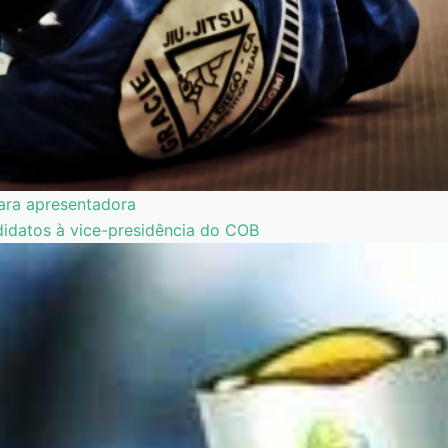
para apresentadora
idatos à vice-presidência do COB