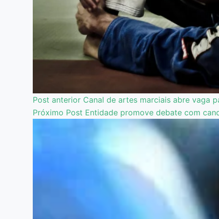
Post
anterior
Canal de artes marciais abre vaga 
Próximo
Post
Entidade promove debate com cand