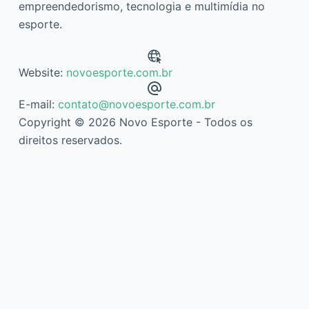
empreendedorismo, tecnologia e multimídia no
esporte.
Website:
novoesporte.com.br
E-mail:
contato@novoesporte.com.br
Copyright © 2026 Novo Esporte - Todos os
direitos reservados.
Descubra mais sobre Novo Esporte
Assine agora mesmo para continuar lendo e ter acesso ao
arquivo completo.
Digite
seu
e-