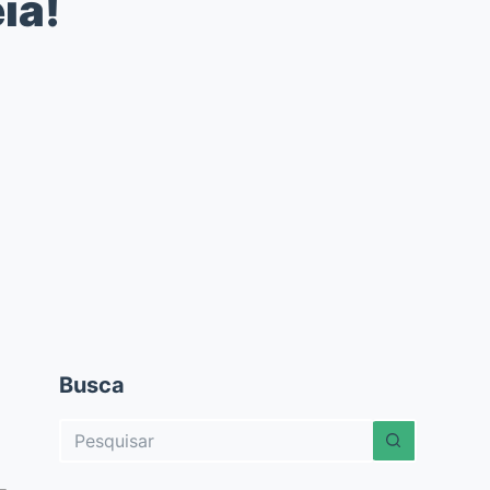
ia!
Busca
Sem
resultados