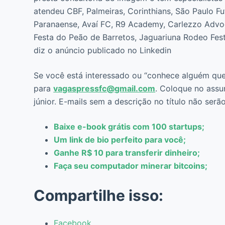
atendeu CBF, Palmeiras, Corinthians, São Paulo Fu
Paranaense, Avaí FC, R9 Academy, Carlezzo Advoga
Festa do Peão de Barretos, Jaguariuna Rodeo Festi
diz o anúncio publicado no Linkedin
Se você está interessado ou “conhece alguém que 
para
vagaspressfc@gmail.com
. Coloque no assu
júnior. E-mails sem a descrição no título não serã
Baixe e-book grátis com 100 startups;
Um link de bio perfeito para voc
ê
;
Ganhe R$ 10 para transferir dinheiro;
Faça seu computador minerar bitcoins;
Compartilhe isso:
Facebook