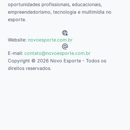
oportunidades profissionais, educacionais,
empreendedorismo, tecnologia e multimídia no
esporte.
Website:
novoesporte.com.br
E-mail:
contato@novoesporte.com.br
Copyright © 2026 Novo Esporte - Todos os
direitos reservados.
Descubra mais sobre Novo Esporte
Assine agora mesmo para continuar lendo e ter acesso ao
arquivo completo.
Digite
seu