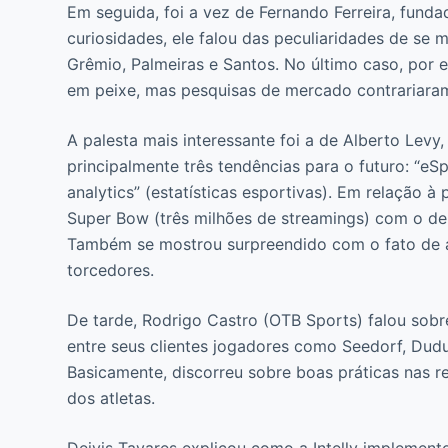
Em seguida, foi a vez de Fernando Ferreira, funda
curiosidades, ele falou das peculiaridades de se
Grêmio, Palmeiras e Santos. No último caso, por 
em peixe, mas pesquisas de mercado contrariara
A palesta mais interessante foi a de Alberto Lev
principalmente três tendências para o futuro: “eSp
analytics” (estatísticas esportivas). Em relação à
Super Bow (três milhões de streamings) com o d
Também se mostrou surpreendido com o fato de al
torcedores.
De tarde, Rodrigo Castro (OTB Sports) falou so
entre seus clientes jogadores como Seedorf, Dudu
Basicamente, discorreu sobre boas práticas nas r
dos atletas.
Deivis Tavares explicou como a Intelly implement