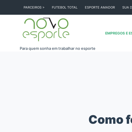
Pular
PARCEIROS >
FUTEBOL TOTAL
ESPORTE AMADOR
SUA D
para
o
conteúdo
EMPREGOS E E
Para quem sonha em trabalhar no esporte
Como fo