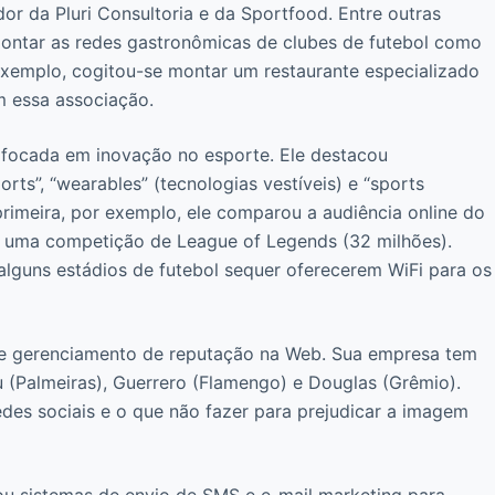
dor da Pluri Consultoria e da Sportfood. Entre outras
 montar as redes gastronômicas de clubes de futebol como
exemplo, cogitou-se montar um restaurante especializado
m essa associação.
y, focada em inovação no esporte. Ele destacou
orts”, “wearables” (tecnologias vestíveis) e “sports
 primeira, por exemplo, ele comparou a audiência online do
e uma competição de League of Legends (32 milhões).
guns estádios de futebol sequer oferecerem WiFi para os
bre gerenciamento de reputação na Web. Sua empresa tem
 (Palmeiras), Guerrero (Flamengo) e Douglas (Grêmio).
edes sociais e o que não fazer para prejudicar a imagem
ou sistemas de envio de SMS e e-mail marketing para