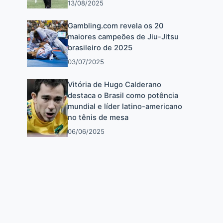
13/08/2025
Gambling.com revela os 20
maiores campeões de Jiu-Jitsu
brasileiro de 2025
03/07/2025
Vitória de Hugo Calderano
destaca o Brasil como potência
mundial e líder latino-americano
no tênis de mesa
06/06/2025