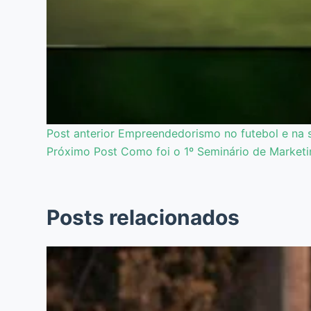
Post
anterior
Empreendedorismo no futebol e na 
Próximo
Post
Como foi o 1º Seminário de Marketi
Posts relacionados