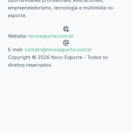
oportunidades profissionais, educacionais,
empreendedorismo, tecnologia e multimídia no
esporte.
Website:
novoesporte.com.br
E-mail:
contato@novoesporte.com.br
Copyright © 2026 Novo Esporte - Todos os
direitos reservados.
Descubra mais sobre Novo Esporte
Assine agora mesmo para continuar lendo e ter acesso ao
arquivo completo.
Digite
seu
e-