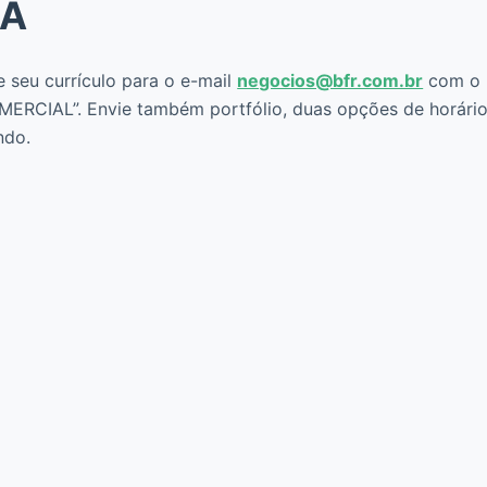
GA
e seu currículo para o e-mail
negocios@bfr.com.br
com o
CIAL”. Envie também portfólio, duas opções de horári
ndo.