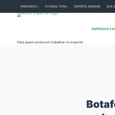
Pular
PARCEIROS >
FUTEBOL TOTAL
ESPORTE AMADOR
SUA D
para
o
conteúdo
EMPREGOS E E
Para quem sonha em trabalhar no esporte
Botaf