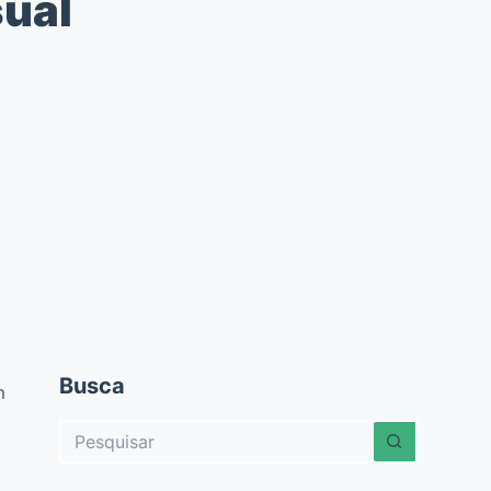
sual
Busca
m
Sem
resultados