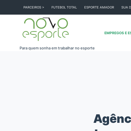
Pular
PARCEIROS >
FUTEBOL TOTAL
ESPORTE AMADOR
SUA D
para
o
conteúdo
EMPREGOS E E
Para quem sonha em trabalhar no esporte
Agênci