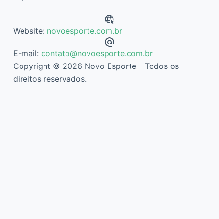
Website:
novoesporte.com.br
E-mail:
contato@novoesporte.com.br
Copyright © 2026 Novo Esporte - Todos os
direitos reservados.
Descubra mais sobre Novo Esporte
Assine agora mesmo para continuar lendo e ter acesso ao
arquivo completo.
Digite
seu
e-
mail…
Assinar