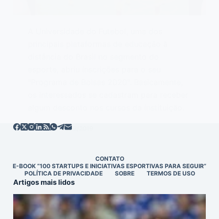
A Universidade do Futebol, uma dos
principais plataformas de educação à
distância do Brasil no segmento do
esporte, abriu inscrições para o seu
"Programa de Bolsas 2020". Basicamente,
os interessados se cadastram para receber
algum desconto nos cursos da instituição.
EDITOR
11/09/2019
CONTATO
E-BOOK “100 STARTUPS E INICIATIVAS ESPORTIVAS PARA SEGUIR”
POLÍTICA DE PRIVACIDADE
SOBRE
TERMOS DE USO
Artigos mais lidos