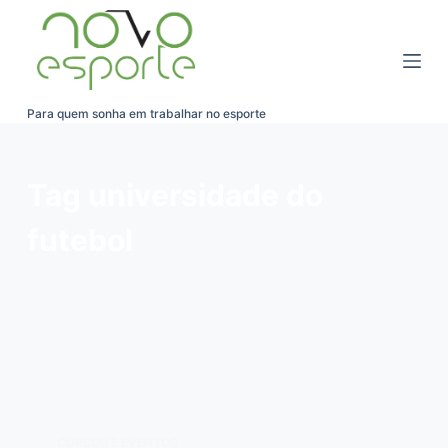
Pular
para
o
conteúdo
Para quem sonha em trabalhar no esporte
Tag
universidade do
futebol
CURSOS E EVENTOS