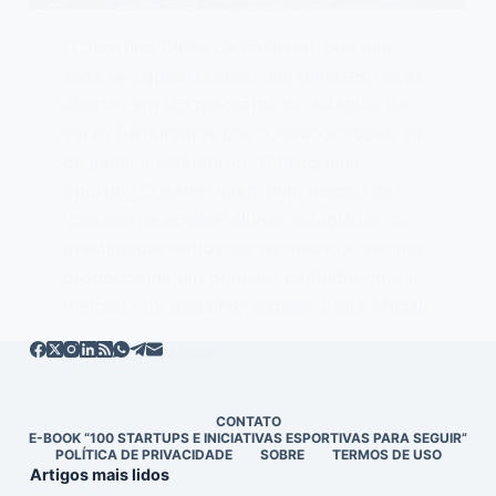
O Sporting Clube de Portugal, que tem
sede na capital Lisboa, tem diversas vagas
abertas em um programa de estágios de
verão (lembramos que o verão europeu vai
de junho a setembro). "O Programa
Sporting Summer Internship, nasceu da
vontade de acolher alunos estagiários de
prestigiadas entidades de ensino e, de lhes
proporcionar um primeiro contacto com o
mercado de trabalho", explica o site oficial.
EDITOR
30/05/2019
CONTATO
E-BOOK “100 STARTUPS E INICIATIVAS ESPORTIVAS PARA SEGUIR”
POLÍTICA DE PRIVACIDADE
SOBRE
TERMOS DE USO
Artigos mais lidos