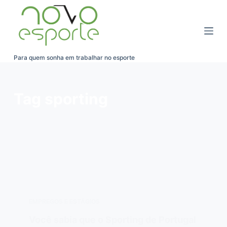
Pular
para
o
conteúdo
Para quem sonha em trabalhar no esporte
Tag
sporting
EMPREGOS E ESTÁGIOS
Você sabia que o Sporting de Portugal