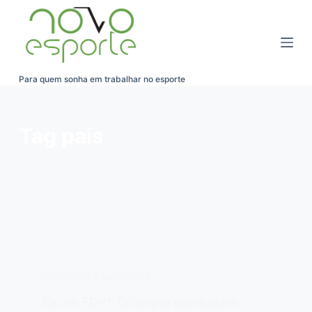
Pular
para
o
conteúdo
Para quem sonha em trabalhar no esporte
Tag
pais
LITERATURA E MULTIMÍDIA
‘És um FDP!’ Crianças combatem