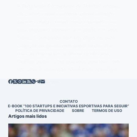
A Federação Portuguesa de Futebol lançou,
no começo desta semana, um movimento
para combater o mau comportamento dos
pais enquanto assistem aos jogos dos seus
filhos. A campanha traz um vídeo no qual
crianças escrevem num papel aquilo que
mais as marcaram na última temporada.
Depois, pedem para que seus pais leiam em
voz alta. A revelação não é nada agradável.
EDITOR
05/09/2019
CONTATO
E-BOOK “100 STARTUPS E INICIATIVAS ESPORTIVAS PARA SEGUIR”
POLÍTICA DE PRIVACIDADE
SOBRE
TERMOS DE USO
Artigos mais lidos