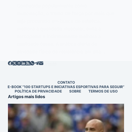
Conhecida popularmente como
musculação, o treino de força por mais que
seja procurado em busca de estética,
melhora a qualidade muscular, evita a
sarcopenia e indiretamente melhora a
qualidade óssea. A prática diária de
atividade física de resistência em alta…
EDITOR
31/10/2020
CONTATO
E-BOOK “100 STARTUPS E INICIATIVAS ESPORTIVAS PARA SEGUIR”
POLÍTICA DE PRIVACIDADE
SOBRE
TERMOS DE USO
Artigos mais lidos