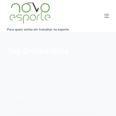
Pular
para
o
conteúdo
Para quem sonha em trabalhar no esporte
Tag
Ortopedista
GERAL
5 dicas sobre musculação que você