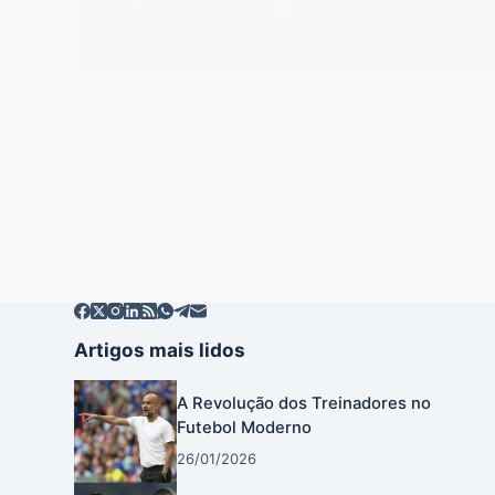
Na terça-feira, 18 de setembro, será
realizada a segunda edição do Sports
Content Meeting. A principal novidade é
que o evento será realizado em três
cidades, simultaneamente, a partir das
19h30.
EDITOR
13/09/2018
Artigos mais lidos
A Revolução dos Treinadores no
Futebol Moderno
26/01/2026