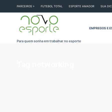
Pular
PARCEIROS >
FUTEBOL TOTAL
ESPORTE AMADOR
SUA DI
para
o
conteúdo
EMPREGOS E E
Para quem sonha em trabalhar no esporte
Tag
networking