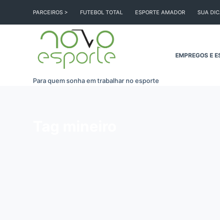
Pular
PARCEIROS >
FUTEBOL TOTAL
ESPORTE AMADOR
SUA DI
para
o
conteúdo
EMPREGOS E E
Para quem sonha em trabalhar no esporte
Tag
mineiro