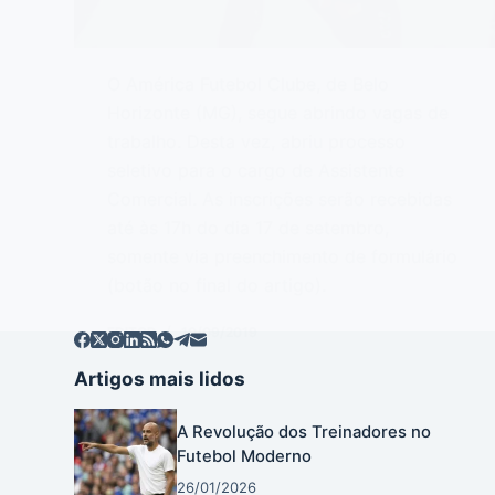
O América Futebol Clube, de Belo
Horizonte (MG), segue abrindo vagas de
trabalho. Desta vez, abriu processo
seletivo para o cargo de Assistente
Comercial. As inscrições serão recebidas
até às 17h do dia 17 de setembro,
somente via preenchimento de formulário
(botão no final do artigo).
EDITOR
10/09/2019
Artigos mais lidos
A Revolução dos Treinadores no
Futebol Moderno
26/01/2026