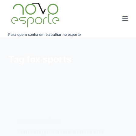
Pular
para
o
conteúdo
Para quem sonha em trabalhar no esporte
Tag
fox sports
EMPREGOS E ESTÁGIOS
Tem estágio em redes sociais no