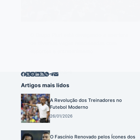
O Grupo Pluri está divulgando a abertura
de diversas vagas relacionadas com
esportes e entretenimento.
EDITOR
12/02/2019
Artigos mais lidos
A Revolução dos Treinadores no
Futebol Moderno
26/01/2026
O Fascínio Renovado pelos Ícones dos