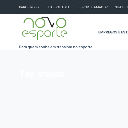
Pular
PARCEIROS >
FUTEBOL TOTAL
ESPORTE AMADOR
SUA DI
para
o
conteúdo
EMPREGOS E EST
Para quem sonha em trabalhar no esporte
Tag
arenas