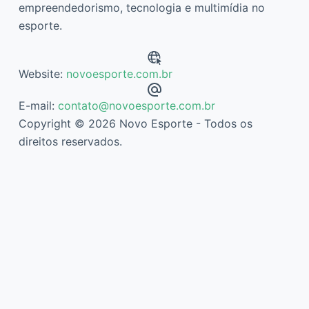
empreendedorismo, tecnologia e multimídia no
esporte.
Website:
novoesporte.com.br
E-mail:
contato@novoesporte.com.br
Copyright © 2026 Novo Esporte - Todos os
direitos reservados.
Descubra mais sobre Novo Esporte
Assine agora mesmo para continuar lendo e ter acesso ao
arquivo completo.
Digite
seu
e-