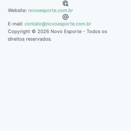
Website:
novoesporte.com.br
E-mail:
contato@novoesporte.com.br
Copyright © 2026 Novo Esporte - Todos os
direitos reservados.
Descubra mais sobre Novo Esporte
Assine agora mesmo para continuar lendo e ter acesso ao
arquivo completo.
Digite
seu
e-
mail…
Assinar