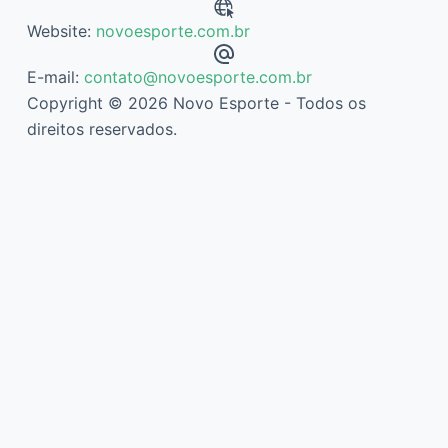
Website:
novoesporte.com.br
E-mail:
contato@novoesporte.com.br
Copyright © 2026 Novo Esporte - Todos os
direitos reservados.
Descubra mais sobre Novo Esporte
Assine agora mesmo para continuar lendo e ter acesso ao
arquivo completo.
Digite
seu
e-
mail…
Assinar