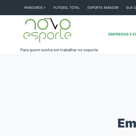
Pular
PARCEIROS >
FUTEBOL TOTAL
ESPORTE AMADOR
SUA D
para
o
conteúdo
EMPREGOS E E
Para quem sonha em trabalhar no esporte
Em