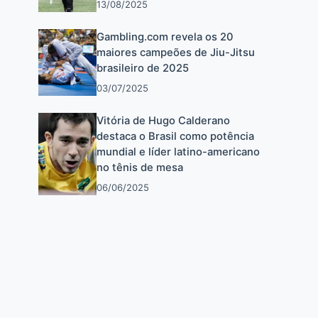
13/08/2025
Gambling.com revela os 20
maiores campeões de Jiu-Jitsu
brasileiro de 2025
03/07/2025
Vitória de Hugo Calderano
destaca o Brasil como potência
mundial e líder latino-americano
no tênis de mesa
06/06/2025