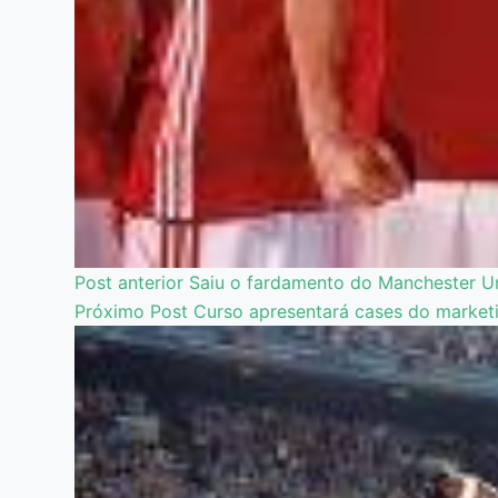
Post
anterior
Saiu o fardamento do Manchester Un
Próximo
Post
Curso apresentará cases do market