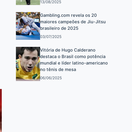
13/08/2025
Gambling.com revela os 20
maiores campeões de Jiu-Jitsu
brasileiro de 2025
03/07/2025
Vitória de Hugo Calderano
destaca o Brasil como potência
mundial e líder latino-americano
no tênis de mesa
06/06/2025