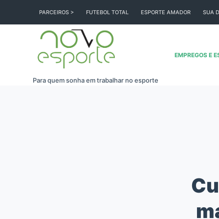
Pular
PARCEIROS >
FUTEBOL TOTAL
ESPORTE AMADOR
SUA D
para
o
conteúdo
EMPREGOS E E
Para quem sonha em trabalhar no esporte
Cu
ma