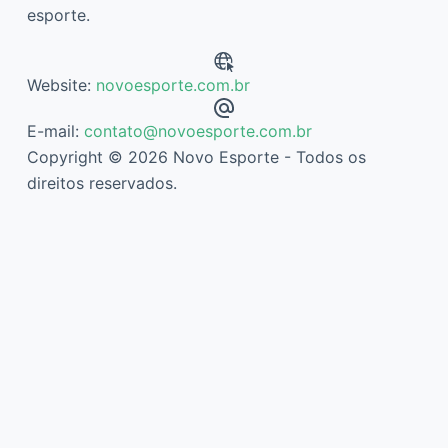
esporte.
Website:
novoesporte.com.br
E-mail:
contato@novoesporte.com.br
Copyright © 2026 Novo Esporte - Todos os
direitos reservados.
Descubra mais sobre Novo Esporte
Assine agora mesmo para continuar lendo e ter acesso ao
arquivo completo.
Digite
seu
e-
mail…
Assinar