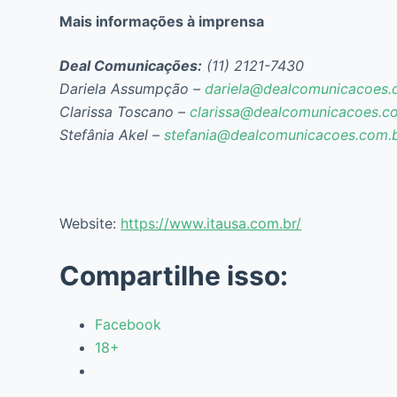
Mais informações à imprensa
Deal Comunicações:
(11) 2121-7430
Dariela Assumpção –
dariela@dealcomunicacoes.
Clarissa Toscano –
clarissa@dealcomunicacoes.c
Stefânia Akel –
stefania@dealcomunicacoes.com.
Website:
https://www.itausa.com.br/
Compartilhe isso:
Facebook
18+