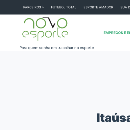
Pular
PARCEIROS >
FUTEBOL TOTAL
ESPORTE AMADOR
SUA D
para
o
conteúdo
EMPREGOS E E
Para quem sonha em trabalhar no esporte
Itaús