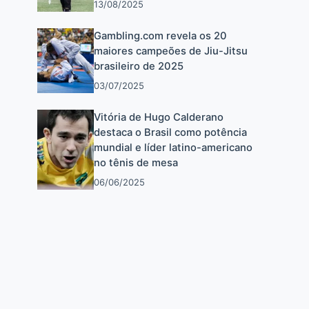
13/08/2025
Gambling.com revela os 20
maiores campeões de Jiu-Jitsu
brasileiro de 2025
03/07/2025
Vitória de Hugo Calderano
destaca o Brasil como potência
mundial e líder latino-americano
no tênis de mesa
06/06/2025