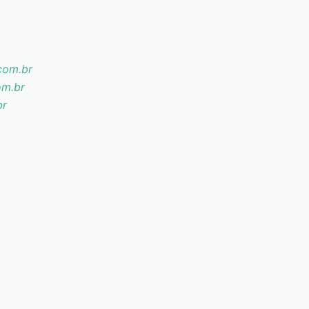
com.br
om.br
br