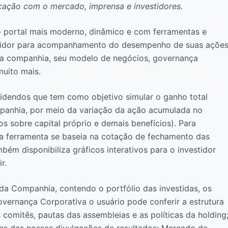
icação com o mercado, imprensa e investidores.
vo portal mais moderno, dinâmico e com ferramentas e
stidor para acompanhamento do desempenho de suas ações
 a companhia, seu modelo de negócios, governança
muito mais.
ividendos que tem como objetivo simular o ganho total
mpanhia, por meio da variação da ação acumulada no
os sobre capital próprio e demais benefícios). Para
, a ferramenta se baseia na cotação de fechamento das
bém disponibiliza gráficos interativos para o investidor
ir.
da Companhia, contendo o portfólio das investidas, os
Governança Corporativa o usuário pode conferir a estrutura
 comitês, pautas das assembleias e as políticas da holding
es das nossas divulgações de resultados; Mercado de