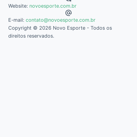
Website:
novoesporte.com.br
E-mail:
contato@novoesporte.com.br
Copyright © 2026 Novo Esporte - Todos os
direitos reservados.
Descubra mais sobre Novo Esporte
Assine agora mesmo para continuar lendo e ter acesso ao
arquivo completo.
Digite
seu
e-
mail…
Assinar
Continue reading