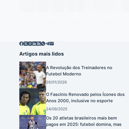
A Turner Brasil está atrás de um chefe de
reportagem para o Esporte Interativo.
EDITOR
29/04/2019
Artigos mais lidos
A Revolução dos Treinadores no
Futebol Moderno
26/01/2026
O Fascínio Renovado pelos Ícones dos
Anos 2000, inclusive no esporte
24/09/2025
Os 20 atletas brasileiros mais bem
pagos em 2025: futebol domina, mas