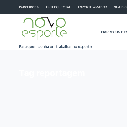
Pular
PARCEIROS >
FUTEBOL TOTAL
ESPORTE AMADOR
SUA DI
para
o
conteúdo
EMPREGOS E E
Para quem sonha em trabalhar no esporte
Tag
reportagem