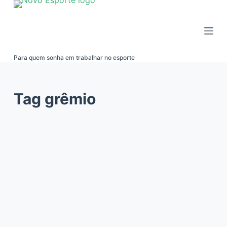
Pular
para
o
conteúdo
Para quem sonha em trabalhar no esporte
Tag
grêmio
EMPREGOS E ESTÁGIOS