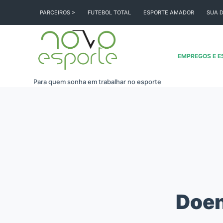
Pular
PARCEIROS >
FUTEBOL TOTAL
ESPORTE AMADOR
SUA D
para
o
conteúdo
EMPREGOS E E
Para quem sonha em trabalhar no esporte
Doen