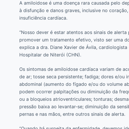
A amiloidose é uma doença rara causada pelo dep
à disfunção e danos graves, inclusive no coração,
insuficiência cardíaca.
“Nosso dever é estar atentos aos sinais de alerta
promover um tratamento efetivo, visto ser uma do
explica a dra. Diane Xavier de Ávila, cardiologis
Hospitalar de Niterói (CHN).
Os sintomas de amiloidose cardíaca variam de ac
de ar; tosse seca persistente; fadiga; dores e/ou
abdominal (aumento do fígado e/ou do volume ab
podem ocorrer palpitações ou diminuição da frequ
ou a bloqueios atrioventriculares; tonturas; desm
pressão baixa ao levantar-se; diminuição da sens
pernas e nas mãos, entre outros sinais de alerta.
“Quando há suspeita da enfermidade, devemos iden