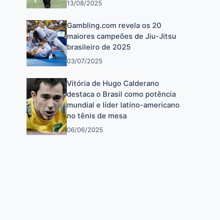
13/08/2025
Gambling.com revela os 20
maiores campeões de Jiu-Jitsu
brasileiro de 2025
03/07/2025
Vitória de Hugo Calderano
destaca o Brasil como potência
mundial e líder latino-americano
no tênis de mesa
06/06/2025