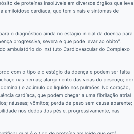
ósito de proteínas insolúveis em diversos órgãos que leva
 a amiloidose cardíaca, que tem sinais e sintomas de
 para o diagnóstico ainda no estágio inicial da doença para
ença progressiva, severa e que pode levar ao óbito”,
ta do ambulatório do Instituto Cardiovascular do Complexo
ordo com o tipo e o estágio da doença e podem ser falta
 inchaço nas pernas; alargamento das veias do pescoço; dor
dominal) e acúmulo de líquido nos pulmões. No coração,
ência cardíaca, que podem chegar a uma fibrilação atrial
aios; náuseas; vômitos; perda de peso sem causa aparente;
ibilidade nos dedos dos pés e, progressivamente, nas
tificar qual é o tipo de proteína amiloide que está