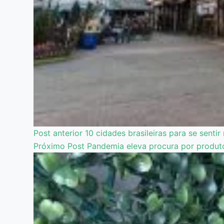
Post
anterior
10 cidades brasileiras para se senti
Próximo
Post
Pandemia eleva procura por produt